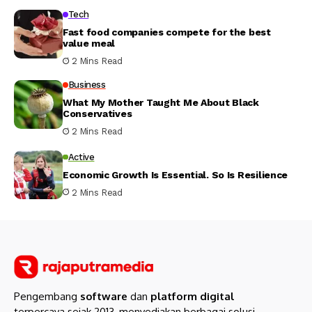
Tech
Fast food companies compete for the best
value meal
2 Mins Read
Business
What My Mother Taught Me About Black
Conservatives
2 Mins Read
Active
Economic Growth Is Essential. So Is Resilience
2 Mins Read
Pengembang
software
dan
platform digital
terpercaya sejak 2013, menyediakan berbagai solusi