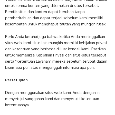
untuk semua konten yang ditemukan di situs tersebut.
Pemilik situs dan konten dapat berubah tanpa
pemberitahuan dan dapat terjadi sebelum kami memiliki
kesempatan untuk menghapus tautan yang mungkin rusak.
Perlu Anda ketahui juga bahwa ketika Anda meninggalkan
situs web kami, situs lain mungkin memiliki kebijakan privasi
dan ketentuan yang berbeda di luar kendali kami. Pastikan
untuk memeriksa Kebijakan Privasi dari situs-situs tersebut
serta “Ketentuan Layanan” mereka sebelum terlibat dalam
bisnis apa pun atau mengunggah informasi apa pun.
Persetujuan
Dengan menggunakan situs web kami, Anda dengan ini
menyetujui sanggahan kami dan menyetujui ketentuan-
ketentuannya.