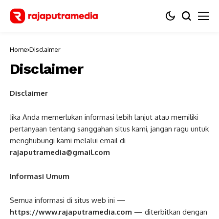
Home
Disclaimer
Disclaimer
Disclaimer
Jika Anda memerlukan informasi lebih lanjut atau memiliki
pertanyaan tentang sanggahan situs kami, jangan ragu untuk
menghubungi kami melalui email di
rajaputramedia@gmail.com
Informasi Umum
Semua informasi di situs web ini —
https://www.rajaputramedia.com
— diterbitkan dengan