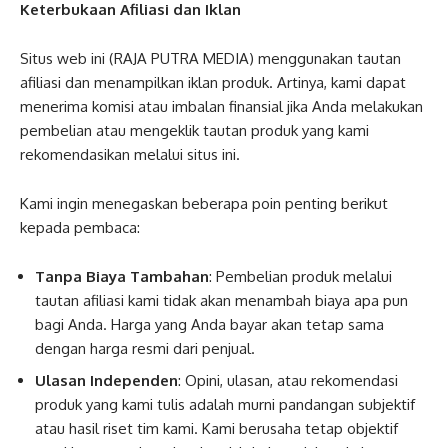
Keterbukaan Afiliasi dan Iklan
Situs web ini (RAJA PUTRA MEDIA) menggunakan tautan
afiliasi dan menampilkan iklan produk. Artinya, kami dapat
menerima komisi atau imbalan finansial jika Anda melakukan
pembelian atau mengeklik tautan produk yang kami
rekomendasikan melalui situs ini.
Kami ingin menegaskan beberapa poin penting berikut
kepada pembaca:
Tanpa Biaya Tambahan
: Pembelian produk melalui
tautan afiliasi kami tidak akan menambah biaya apa pun
bagi Anda. Harga yang Anda bayar akan tetap sama
dengan harga resmi dari penjual.
Ulasan Independen
: Opini, ulasan, atau rekomendasi
produk yang kami tulis adalah murni pandangan subjektif
atau hasil riset tim kami. Kami berusaha tetap objektif