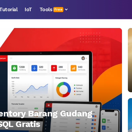
Tutorial
IoT
Tools
Free
ventory Barang Gudang
QL Gratis