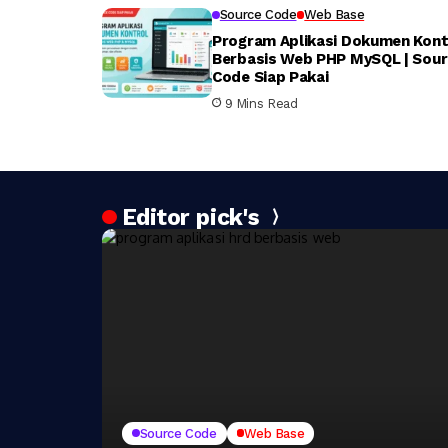
Source Code
Web Base
Program Aplikasi Dokumen Kont
Berbasis Web PHP MySQL | Sou
Code Siap Pakai
9 Mins Read
Editor pick's
Source Code
Web Base