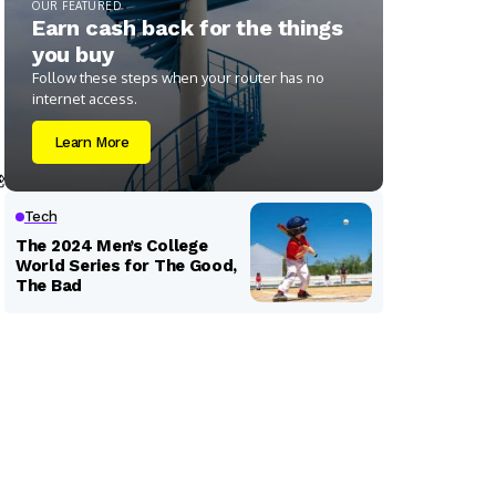
OUR FEATURED
Earn cash back for the things
you buy
Follow these steps when your router has no
internet access.
Learn More
Tech
The 2024 Men’s College
World Series for The Good,
The Bad