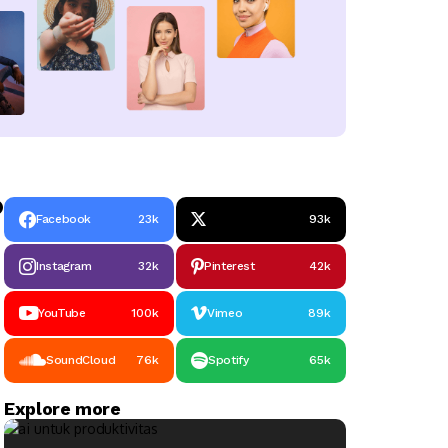
Facebook
23k
93k
Instagram
32k
Pinterest
42k
YouTube
100k
Vimeo
89k
SoundCloud
76k
Spotify
65k
Explore more