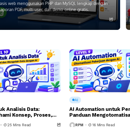
rbasis web menggunakan PHP dan MySQL lengkap dengan
laporan PDF, multi user, dan demo online gratis.
AI
uk Analisis Data:
AI Automation untuk Pe
ami Konsep, Proses,
Panduan Mengotomatisa
ran Artificial
Pekerjaan dengan Artific
25 Mins Read
RPM
16 Mins Read
igence
Intelligence