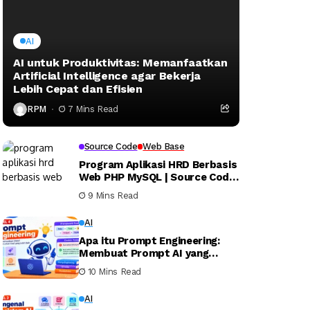
AI
AI untuk Produktivitas: Memanfaatkan
Artificial Intelligence agar Bekerja
Lebih Cepat dan Efisien
RPM
7 Mins Read
Source Code
Web Base
Program Aplikasi HRD Berbasis
Web PHP MySQL | Source Code
Software
9 Mins Read
AI
Apa itu Prompt Engineering:
Membuat Prompt AI yang
Efektif untuk ChatGPT, Gemini,
10 Mins Read
Claude, dan AI Modern
AI