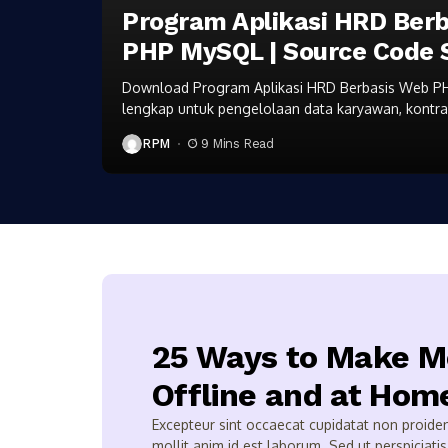
Program Aplikasi HRD Ber
PHP MySQL | Source Code 
Download Program Aplikasi HRD Berbasis Web P
lengkap untuk pengelolaan data karyawan, kontra
laporan, dan backup database. Cocok untuk per
RPM
9 Mins Read
instansi pemerintah.
25 Ways to Make M
Offline and at Hom
Excepteur sint occaecat cupidatat non proident
mollit anim id est laborum. Sed ut perspiciatis