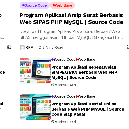
Source Code
Web Base
b
Program Aplikasi Arsip Surat Berbasis
Web SIPAS PHP MySQL | Source Code
P
Download Program Aplikasi Arsip Surat Berbasis Web
n
SIPAS menggunakan PHP dan MySQL. Dilengkapi fitur
surat masuk, surat keluar, disposisi surat, multi-user,
RPM
9 Mins Read
laporan PDF...
Source Code
Web Base
Program Aplikasi Kepegawaian
rce
SIMPEG BKN Berbasis Web PHP
MySQL | Source Code
9 Mins Read
Source Code
Web Base
ul
Program Aplikasi Rental Online
P
Berbasis Web PHP MySQL | Source
Code Siap Pakai
9 Mins Read