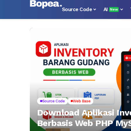
Source Code
AI
New
Source Code
Web Base
Download Aplikasi In
Berbasis Web PHP MyS