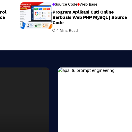
Source Code
Web Base
rol
Program Aplikasi Cuti Online
rce
Berbasis Web PHP MySQL | Source
Code
4 Mins Read