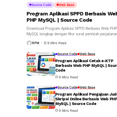
Source Code
Web Base
Program Aplikasi SPPD Berbasis We
PHP MySQL | Source Code
Download Program Aplikasi SPPD Berbasis Web PH
MySQL lengkap dengan fitur surat perintah perjalana
dinas, pagu anggaran, rincian biaya, pengeluaran riil,
RPM
9 Mins Read
kwitansi, laporan,...
Source Code
Web Base
Program Aplikasi Cetak e-KTP
Berbasis Web PHP MySQL | Sou
Code
9 Mins Read
Source Code
Web Base
Program Aplikasi Pengajuan Jud
Skripsi Online Berbasis Web PH
MySQL | Source Code
9 Mins Read