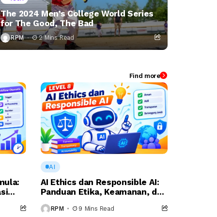
The 2024 Men’s College World Series
for The Good, The Bad
RPM
2 Mins Read
Find more
AI
mula:
AI Ethics dan Responsible AI:
si
Panduan Etika, Keamanan, dan
ial
Penggunaan AI yang
RPM
9 Mins Read
Bertanggung Jawab