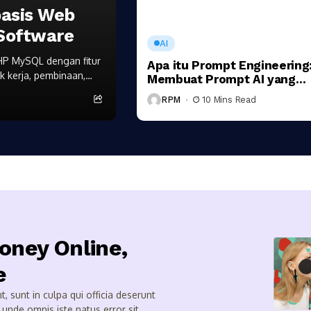
basis Web
Software
AI
HP MySQL dengan fitur
Apa itu Prompt Engineering
k kerja, pembinaan,
Membuat Prompt AI yang
usahaan, UMKM, maupun
Efektif untuk ChatGPT,
RPM
10 Mins Read
Gemini, Claude, dan AI
Modern
oney Online,
e
, sunt in culpa qui officia deserunt
 unde omnis iste natus error sit