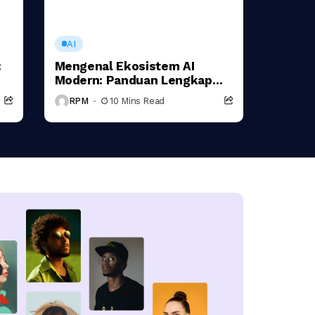
AI
:
Mengenal Ekosistem AI
Modern: Panduan Lengkap
Berbagai Tools Artificial
RPM
10 Mins Read
Intelligence untuk
Produktivitas, Bisnis, dan
Kreativitas