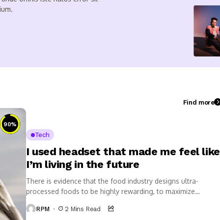
ium.
Find more
90
%
Tech
I used headset that made me feel like
I’m living in the future
There is evidence that the food industry designs ultra-
processed foods to be highly rewarding, to maximize
craveability and to make us want more...
RPM
2 Mins Read